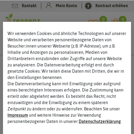
Kontakt
Mein Konto
Kontrast erhöhen
Filter
0
0
Wir verwenden Cookies und ähnliche Technologien auf unserer
Website und verarbeiten personenbezogene Daten von
Besucher:innen unserer Webseite (z.B. IP-Adresse), um z.B.
Inhalte und Anzeigen zu personalisieren, Medien von
Drittanbietern einzubinden oder Zugriffe auf unsere Website
Reagenzgläser
aus Glas
zu analysieren. Die Datenverarbeitung erfolgt erst durch
gesetzte Cookies. Wir teilen diese Daten mit Dritten, die wir in
den Einstellungen benennen.
Die Datenverarbeitung kann mit Einwilligung oder aufgrund
23 Ergebnisse
Gefunden in aus Glas
eines berechtigten Interesses erfolgen. Die Zustimmung kann
erteilt oder abgelehnt werden. Es besteht das Recht, nicht
einzuwilligen und die Einwilligung zu einem späteren
Zeitpunkt zu ändern oder zu widerrufen. Beachten Sie unser
Impressum
und weitere Hinweise zur Verwendung
personenbezogener Daten in unserer
Daten­schutz­erklärung
.