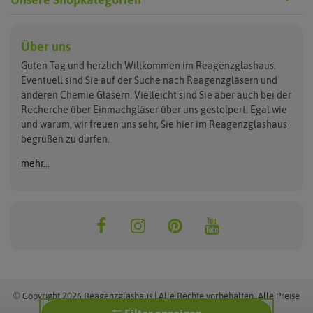
Reagenzgläser
Verschlüsse
Laborgläser
Über uns
Guten Tag und herzlich Willkommen im Reagenzglashaus.
aus Glas
Glasstopfen
Bechergläser
Eventuell sind Sie auf der Suche nach Reagenzgläsern und
aus Kunststoff
Gummistopfen
Erlenmeyerkolben
anderen Chemie Gläsern. Vielleicht sind Sie aber auch bei der
Reagenzgläser Sets
Korken
Messzylinder
Recherche über Einmachgläser über uns gestolpert. Egal wie
Lamellenstopfen
Glasstrohhalme
Petrischalen
und warum, wir freuen uns sehr, Sie hier im Reagenzglashaus
Schraubverschlüsse
Trichter
begrüßen zu dürfen.
Schrumpfkapseln
Halter, Ständer &
Reinigung
mehr...
Gewindegläser
Klammern
Glasstrohhalmbürsten
Flachbodengläser
Reagenzglasshalter- & ständer
Reagenzglasbürsten
Reagenzklasklammern
© Copyright 2026 Reagenzglashaus | Alle Rechte vorbehalten. Alle Preise
inkl. MwSt. zzgl. Versand.