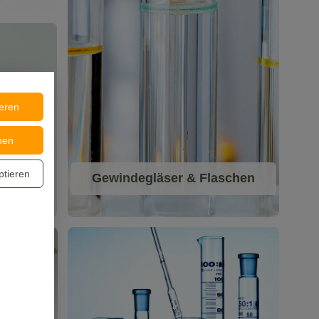
ieren
nen
ptieren
Gewindegläser & Flaschen