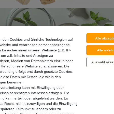
er
ubver
nzglas
schlüs
Petris
klam
se
chalen
mern
Tricht
er
ngläser
Reinigung
Alle akzept
enden Cookies und ähnliche Technologien auf
Website und verarbeiten personenbezogene
 Besucher:innen unserer Webseite (z.B. IP-
Alle ableh
 um z.B. Inhalte und Anzeigen zu
sieren, Medien von Drittanbietern einzubinden
Auswahl akze
Petrischalen
iffe auf unsere Website zu analysieren. Die
rbeitung erfolgt erst durch gesetzte Cookies.
 diese Daten mit Dritten, die wir in den
ungen benennen.
verarbeitung kann mit Einwilligung oder
eines berechtigten Interesses erfolgen. Die
g kann erteilt oder abgelehnt werden. Es
as Recht, nicht einzuwilligen und die Einwilligung
späteren Zeitpunkt zu ändern oder zu