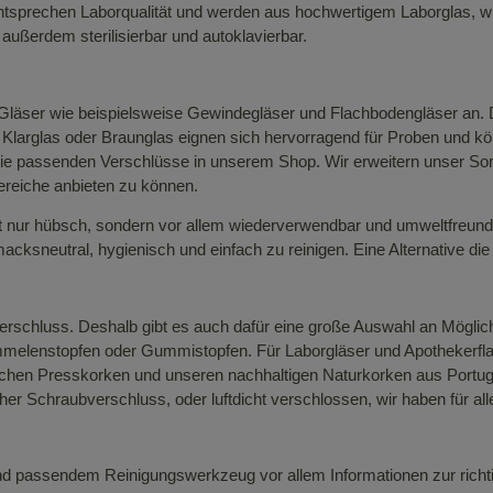
sprechen Laborqualität und werden aus hochwertigem Laborglas, wie 
ußerdem sterilisierbar und autoklavierbar.
 Gläser wie beispielsweise Gewindegläser und Flachbodengläser an.
larglas oder Braunglas eignen sich hervorragend für Proben und kö
die passenden Verschlüsse in unserem Shop. Wir erweitern unser So
ereiche anbieten zu können.
 nur hübsch, sondern vor allem wiederverwendbar und umweltfreundlich
ksneutral, hygienisch und einfach zu reinigen. Eine Alternative die 
 Verschluss. Deshalb gibt es auch dafür eine große Auswahl an Mögli
ammelenstopfen oder Gummistopfen. Für Laborgläser und Apothekerfla
schen Presskorken und unseren nachhaltigen Naturkorken aus Portug
cher Schraubverschluss, oder luftdicht verschlossen, wir haben für a
nd passendem Reinigungswerkzeug vor allem Informationen zur richti