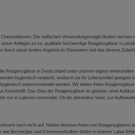
in Chemielaboren. Die vielfachen Verwendungsmöglichkeiten reichen
nser Anliegen ist es, qualitativ hochwertige Reagenzgläser zu produzi
e durch unser breites Angebot an Glaswaren und das diverse Zubehö
lle Reagenzgläser in Deutschland unter unseren eigens entwickelten 
erden hygienisch verpackt, wodurch sie für Lebensmittel geeignet s
r hygienisch weiterverwendet werden. Wir bieten ihnen Reagenzgläse
us Kunststoff. Das Glas der Reagenzgläser ist glasklar, ohne Aufdr
hr nur in Laboren verwendet. Ob als dekorative Vase, zur Aufbewah
ortiment noch nicht auf. Neben diversen Arten von Reagenzgläsern a
ker wie Becherglas und Erlenmeyerkolben dürfen in keinem Labor fehle