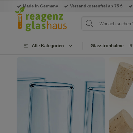
Made in Germany
Versandkostenfrei ab 75 €
Alle Kategorien
Glasstrohhalme
R
Reagenzgläser
Gewindegläser
aus
Glas