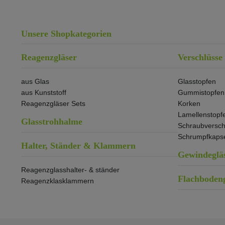
Unsere Shopkategorien
Reagenzgläser
Verschlüsse
aus Glas
Glasstopfen
aus Kunststoff
Gummistopfen
Reagenzgläser Sets
Korken
Lamellenstopf
Glasstrohhalme
Schraubversch
Schrumpfkaps
Halter, Ständer & Klammern
Gewindeglä
Reagenzglasshalter- & ständer
Flachbodeng
Reagenzklasklammern