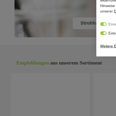
widerrufe
Hinweise
unserer
D
Strohhalme
Esse
Exte
Weitere E
Empfehlungen
aus unserem Sortiment