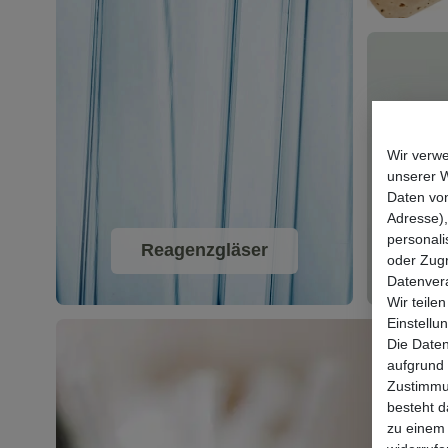
Laborgläser
Flachbode
Wir verw
unserer 
Daten von
Adresse),
personali
Reagenzgläser
oder Zugr
Datenvera
Wir teilen
Einstell
Die Daten
aufgrund 
Zustimmun
besteht d
zu einem 