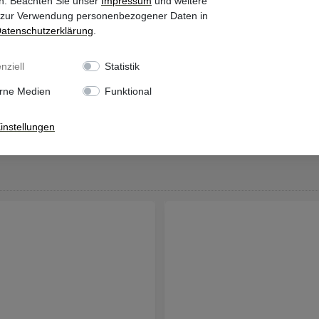
n. Beachten Sie unser
Impressum
und weitere
 zur Verwendung personenbezogener Daten in
aten­schutz­erklärung
.
Halter, Ständer & Kl
nziell
Statistik
rne Medien
Funktional
instellungen