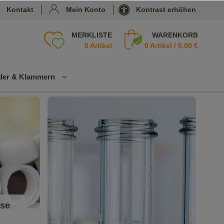
Kontakt
Mein Konto
Kontrast erhöhen
MERKLISTE
WARENKORB
0 Artikel
0
Artikel /
0,00 €
nder & Klammern
Glasst
rohhal
mbürs
ten
Reage
nzglas
bürste
sse
n