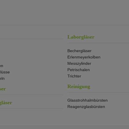
Laborgläser
Bechergläser
Erlenmeyerkolben
Messzylinder
en
Petrischalen
lüsse
Trichter
eln
Reinigung
ser
Glasstrohhalmbürsten
läser
Reagenzglasbürsten