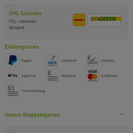
DHL GoGreen
CO
- neutraler
2
Versand...
Zahlungsarten
Paypal
Lastschrift
Vorkasse
Apple Pay
Rechnung
Kreditkarte
Firmenrechnung
Unsere Shopkategorien
Reagenzgläser
Verschlüsse
Laborgläser