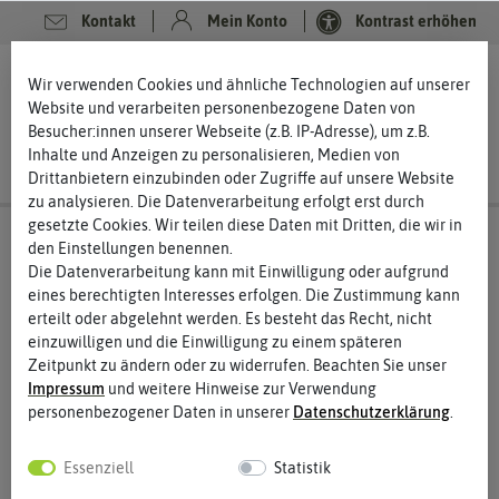
Kontakt
Mein Konto
Kontrast erhöhen
Filter
0
0
Wir verwenden Cookies und ähnliche Technologien auf unserer
Website und verarbeiten personenbezogene Daten von
Besucher:innen unserer Webseite (z.B. IP-Adresse), um z.B.
Inhalte und Anzeigen zu personalisieren, Medien von
Drittanbietern einzubinden oder Zugriffe auf unsere Website
zu analysieren. Die Datenverarbeitung erfolgt erst durch
gesetzte Cookies. Wir teilen diese Daten mit Dritten, die wir in
Laborgläser
Petrischalen
den Einstellungen benennen.
Die Datenverarbeitung kann mit Einwilligung oder aufgrund
Schlicht aber gut
eines berechtigten Interesses erfolgen. Die Zustimmung kann
1887 entwickelte der deutsche Bakteriologe Julius Richard Petri
erteilt oder abgelehnt werden. Es besteht das Recht, nicht
ein Gefäß zur Kultivierung von Mikroorganismen. Dieses
einzuwilligen und die Einwilligung zu einem späteren
Glasgefäß ist heute allgemein bekannt unter dem Namen
Zeitpunkt zu ändern oder zu widerrufen. Beachten Sie unser
Petrischale. Diese simplen Glasschalen eignen sich perfekt zur
Impressum
und weitere Hinweise zur Verwendung
Arbeit im Labor und sind heute aus Laboren in aller Welt nicht
personenbezogener Daten in unserer
Daten­schutz­erklärung
.
mehr wegzudenken. Wieso dieses schlichte Gefäß so wichtig ist
und wofür Sie Petrischalen noch einsetzten können, erfahren Sie
Essenziell
Statistik
hier.