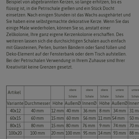
Beispiel von abgebrannten Kerzen, so lange erhitzen, bis es
flüssig ist, in die Petrischale gießen und ein Stück Docht
einsetzen. Nach einigen Stunden ist das Wachs ausgehärtet und
Sie haben eine selbstgemachte dekorative Kerze. Wenn Sie das
einige Male wiederholen, können Sie so, anstatt einer
Zellkolonie, Ihre ganz eigene Kerzenkolonie erschaffen. Des
weiteren lassen sich die durchsichtigen Schalen auch einfach
mit Glassteinen, Perlen, bunten Bändern oder Sand füllen und
Deko-Element auf der Fensterbank oder dem Tisch aufstellen.
Bei der Petrischalen Verwendung in Ihrem Zuhause sind Ihrer
Kreativität keine Grenzen gesetzt.
obere
obere
obere
untere
unter
Artikel
Schale
Schale
Schale
Schale
Schal
Variante
Durchmesser
Höhe
AußenØ
InnenØ
Höhe
AußenØ
Inne
40x12
40 mm
12 mm
40 mm
36 mm
8 mm
34 mm
31 
60x15
60 mm
15 mm
60 mm
56 mm
11 mm
54 mm
50 
80x15
80 mm
15 mm
80 mm
76 mm
9 mm
74 mm
70 
100x20
100 mm
20 mm
100 mm
95 mm
14 mm
93 mm
88 