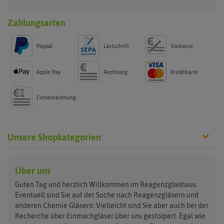
Zahlungsarten
Paypal
Lastschrift
Vorkasse
Apple Pay
Rechnung
Kreditkarte
Firmenrechnung
Unsere Shopkategorien
Reagenzgläser
Verschlüsse
Laborgläser
Über uns
Guten Tag und herzlich Willkommen im Reagenzglashaus.
aus Glas
Glasstopfen
Bechergläser
Eventuell sind Sie auf der Suche nach Reagenzgläsern und
aus Kunststoff
Gummistopfen
Erlenmeyerkolben
anderen Chemie Gläsern. Vielleicht sind Sie aber auch bei der
Reagenzgläser Sets
Korken
Messzylinder
Recherche über Einmachgläser über uns gestolpert. Egal wie
Lamellenstopfen