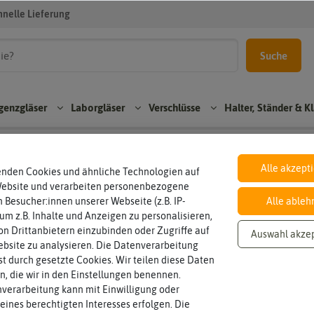
hnelle Lieferung
Suche
genzgläser
Laborgläser
Verschlüsse
Halter, Ständer &
Alle akzept
enden Cookies und ähnliche Technologien auf
Beche
Website und verarbeiten personenbezogene
Verschlüsse
Halter, Ständer & Klammern
rgläse
 Besucher:innen unserer Webseite (z.B. IP-
Alle ableh
r
 um z.B. Inhalte und Anzeigen zu personalisieren,
Gum
Reage
n Drittanbietern einzubinden oder Zugriffe auf
Erlen
Auswahl akze
misto
nzglas
meyer
bsite zu analysieren. Die Datenverarbeitung
pfen
halter-
kolbe
rst durch gesetzte Cookies. Wir teilen diese Daten
&
Korke
n
en, die wir in den Einstellungen benennen.
stände
n
verarbeitung kann mit Einwilligung oder
r
Messz
eines berechtigten Interesses erfolgen. Die
Schra
ylinde
Reage