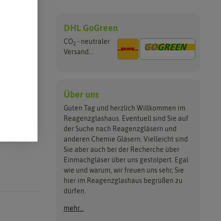
DHL GoGreen
CO
- neutraler
2
Apple Pay
Versand...
Über uns
Guten Tag und herzlich Willkommen im
Reagenzglashaus. Eventuell sind Sie auf
der Suche nach Reagenzgläsern und
anderen Chemie Gläsern. Vielleicht sind
Sie aber auch bei der Recherche über
Einmachgläser über uns gestolpert. Egal
wie und warum, wir freuen uns sehr, Sie
hier im Reagenzglashaus begrüßen zu
dürfen.
mehr...