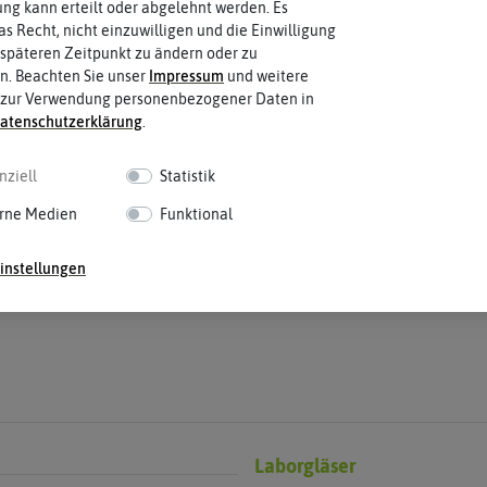
g kann erteilt oder abgelehnt werden. Es
ubvers
r
nzglas
chlüss
as Recht, nicht einzuwilligen und die Einwilligung
klam
Zahlungsarten
Petris
e
späteren Zeitpunkt zu ändern oder zu
mern
chalen
n. Beachten Sie unser
Impressum
und weitere
Paypal
Lastschrift
Vorkasse
 zur Verwendung personenbezogener Daten in
Tricht
er
aten­schutz­erklärung
.
ngläser
Reinigung
g
Rechnung
Kreditkarte
Firmenrechnung
nziell
Statistik
rne Medien
Funktional
instellungen
Laborgläser