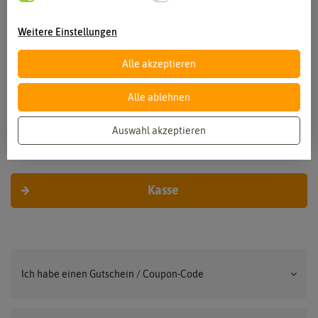
Weitere Einstellungen
Summe
Alle akzeptieren
Warenwert
0,00 €
Versandkosten
0,00 €
Alle ablehnen
Gesamtsumme
0,00 €
inkl. MwSt.
Auswahl akzeptieren
Kasse
Ich habe einen Gutschein / Coupon-Code