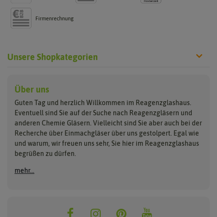
Firmenrechnung
Unsere Shopkategorien
Reagenzgläser
Verschlüsse
Laborgläser
Über uns
Guten Tag und herzlich Willkommen im Reagenzglashaus.
aus Glas
Glasstopfen
Bechergläser
Eventuell sind Sie auf der Suche nach Reagenzgläsern und
aus Kunststoff
Gummistopfen
Erlenmeyerkolben
anderen Chemie Gläsern. Vielleicht sind Sie aber auch bei der
Reagenzgläser Sets
Korken
Messzylinder
Recherche über Einmachgläser über uns gestolpert. Egal wie
Lamellenstopfen
Glasstrohhalme
Petrischalen
und warum, wir freuen uns sehr, Sie hier im Reagenzglashaus
Schraubverschlüsse
Trichter
begrüßen zu dürfen.
Schrumpfkapseln
Halter, Ständer &
Reinigung
mehr...
Gewindegläser
Klammern
Glasstrohhalmbürsten
Flachbodengläser
Reagenzglasshalter- & ständer
Reagenzglasbürsten
Reagenzklasklammern