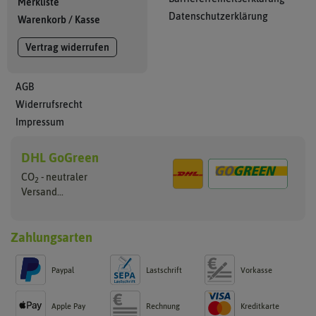
Merkliste
Datenschutzerklärung
Warenkorb
/
Kasse
Vertrag widerrufen
AGB
Widerrufsrecht
Impressum
DHL GoGreen
CO
- neutraler
2
Versand...
Zahlungsarten
Paypal
Lastschrift
Vorkasse
Apple Pay
Rechnung
Kreditkarte