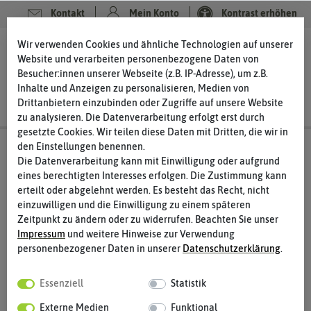
Kontakt
Mein Konto
Kontrast erhöhen
Wir verwenden Cookies und ähnliche Technologien auf unserer
0
0
Website und verarbeiten personenbezogene Daten von
Besucher:innen unserer Webseite (z.B. IP-Adresse), um z.B.
Inhalte und Anzeigen zu personalisieren, Medien von
Drittanbietern einzubinden oder Zugriffe auf unsere Website
zu analysieren. Die Datenverarbeitung erfolgt erst durch
gesetzte Cookies. Wir teilen diese Daten mit Dritten, die wir in
den Einstellungen benennen.
Warenkorb
Die Datenverarbeitung kann mit Einwilligung oder aufgrund
Schritt 1 von 3
eines berechtigten Interesses erfolgen. Die Zustimmung kann
erteilt oder abgelehnt werden. Es besteht das Recht, nicht
einzuwilligen und die Einwilligung zu einem späteren
Zeitpunkt zu ändern oder zu widerrufen. Beachten Sie unser
Impressum
und weitere Hinweise zur Verwendung
Warenkorb
personenbezogener Daten in unserer
Daten­schutz­erklärung
.
Essenziell
Statistik
Sie haben noch keine Artikel im Warenkorb.
Externe Medien
Funktional