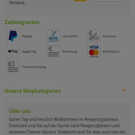
Versand...
Zahlungsarten
Paypal
Lastschrift
Vorkasse
Apple Pay
Rechnung
Kreditkarte
Firmenrechnung
Unsere Shopkategorien
Reagenzgläser
Verschlüsse
Laborgläser
Über uns
Guten Tag und herzlich Willkommen im Reagenzglashaus.
aus Glas
Glasstopfen
Bechergläser
Eventuell sind Sie auf der Suche nach Reagenzgläsern und
aus Kunststoff
Gummistopfen
Erlenmeyerkolben
anderen Chemie Gläsern. Vielleicht sind Sie aber auch bei der
Reagenzgläser Sets
Korken