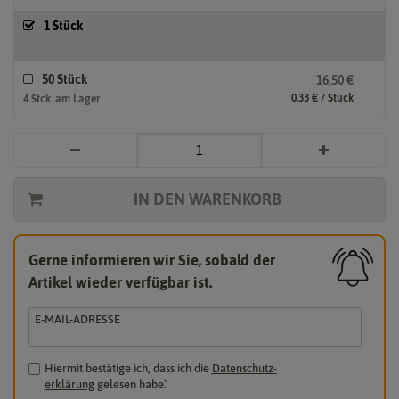
1 Stück
50 Stück
16,50 €
0,33 € / Stück
4 Stck. am Lager
IN DEN WARENKORB
Gerne informieren wir Sie, sobald der
Artikel wieder verfügbar ist.
E-MAIL-ADRESSE
Hiermit bestätige ich, dass ich die
Daten­schutz­
erklärung
gelesen habe.
*