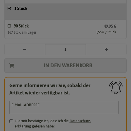
1 Stück
90 Stück
49,95 €
0,56 € / Stück
167 Stck. am Lager
IN DEN WARENKORB
Gerne informieren wir Sie, sobald der
Artikel wieder verfügbar ist.
E-MAIL-ADRESSE
Hiermit bestätige ich, dass ich die
Daten­schutz­
erklärung
gelesen habe.
*