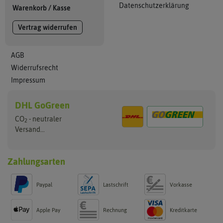
Datenschutzerklärung
Warenkorb
/
Kasse
Vertrag widerrufen
AGB
Widerrufsrecht
Impressum
DHL GoGreen
CO
- neutraler
2
Versand...
Zahlungsarten
Paypal
Lastschrift
Vorkasse
Apple Pay
Rechnung
Kreditkarte