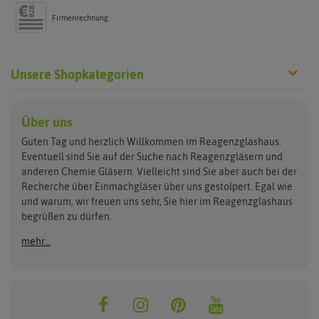
Firmenrechnung
Unsere Shopkategorien
Reagenzgläser
Verschlüsse
Laborgläser
Über uns
Guten Tag und herzlich Willkommen im Reagenzglashaus.
aus Glas
Glasstopfen
Bechergläser
Eventuell sind Sie auf der Suche nach Reagenzgläsern und
aus Kunststoff
Gummistopfen
Erlenmeyerkolben
anderen Chemie Gläsern. Vielleicht sind Sie aber auch bei der
Reagenzgläser Sets
Korken
Messzylinder
Recherche über Einmachgläser über uns gestolpert. Egal wie
Lamellenstopfen
Glasstrohhalme
Petrischalen
und warum, wir freuen uns sehr, Sie hier im Reagenzglashaus
Schraubverschlüsse
Trichter
begrüßen zu dürfen.
Schrumpfkapseln
Halter, Ständer &
Reinigung
mehr...
Gewindegläser
Klammern
Glasstrohhalmbürsten
Flachbodengläser
Reagenzglasshalter- & ständer
Reagenzglasbürsten
Reagenzklasklammern