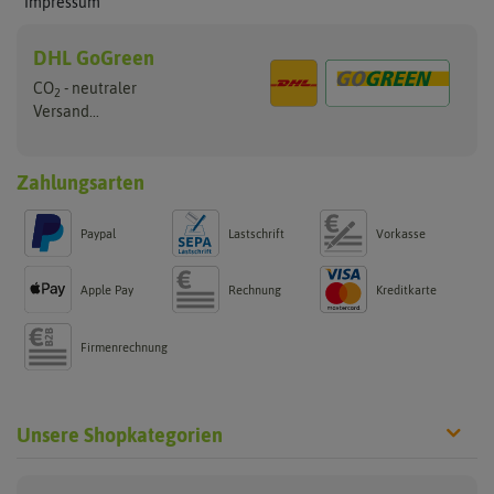
Impressum
DHL GoGreen
CO
- neutraler
2
Versand...
Zahlungsarten
Paypal
Lastschrift
Vorkasse
Apple Pay
Rechnung
Kreditkarte
Firmenrechnung
Unsere Shopkategorien
Reagenzgläser
Verschlüsse