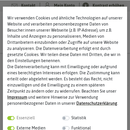
Kontakt
Mein Konto
Kontrast erhöhen
Filter
Wir verwenden Cookies und ähnliche Technologien auf unserer
0
0
Website und verarbeiten personenbezogene Daten von
Besucher:innen unserer Webseite (z.B. IP-Adresse), um z.B.
Inhalte und Anzeigen zu personalisieren, Medien von
Drittanbietern einzubinden oder Zugriffe auf unsere Website
zu analysieren. Die Datenverarbeitung erfolgt erst durch
gesetzte Cookies. Wir teilen diese Daten mit Dritten, die wir in
den Einstellungen benennen.
Halter, Ständer & Klammern
Die Datenverarbeitung kann mit Einwilligung oder aufgrund
Reagenzglashalter- & ständer aus Kunststoff
eines berechtigten Interesses erfolgen. Die Zustimmung kann
erteilt oder abgelehnt werden. Es besteht das Recht, nicht
einzuwilligen und die Einwilligung zu einem späteren
Zeitpunkt zu ändern oder zu widerrufen. Beachten Sie unser
2 Ergebnisse
Gefunden in aus Kunststoff
Impressum
und weitere Hinweise zur Verwendung
personenbezogener Daten in unserer
Daten­schutz­erklärung
.
Essenziell
Statistik
Externe Medien
Funktional