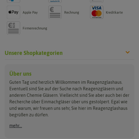
Apple Pay
Rechnung
Kreditkarte
Firmenrechnung
Unsere Shopkategorien
Reagenzgläser
Verschlüsse
Laborgläser
Über uns
Guten Tag und herzlich Willkommen im Reagenzglashaus.
aus Glas
Glasstopfen
Bechergläser
Eventuell sind Sie auf der Suche nach Reagenzgläsern und
aus Kunststoff
Gummistopfen
Erlenmeyerkolben
anderen Chemie Gläsern. Vielleicht sind Sie aber auch bei der
Reagenzgläser Sets
Korken
Messzylinder
Recherche über Einmachgläser über uns gestolpert. Egal wie
Lamellenstopfen
Glasstrohhalme
Petrischalen
und warum, wir freuen uns sehr, Sie hier im Reagenzglashaus
Schraubverschlüsse
Trichter
begrüßen zu dürfen.
Schrumpfkapseln
Halter, Ständer &
Reinigung
mehr...
Gewindegläser
Klammern