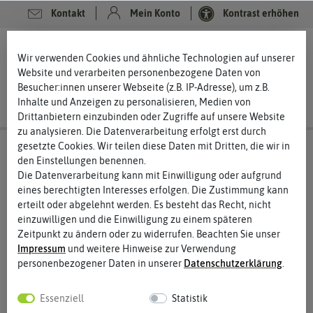
Kontakt
Mein Konto
Kontrast erhöhen
Filter
0
0
Wir verwenden Cookies und ähnliche Technologien auf unserer
Website und verarbeiten personenbezogene Daten von
Besucher:innen unserer Webseite (z.B. IP-Adresse), um z.B.
Inhalte und Anzeigen zu personalisieren, Medien von
Drittanbietern einzubinden oder Zugriffe auf unsere Website
zu analysieren. Die Datenverarbeitung erfolgt erst durch
gesetzte Cookies. Wir teilen diese Daten mit Dritten, die wir in
Glasstrohhalme
den Einstellungen benennen.
Die Datenverarbeitung kann mit Einwilligung oder aufgrund
Die Alternative aus Glas
eines berechtigten Interesses erfolgen. Die Zustimmung kann
Seit Juli 2021 gilt das Strohhalm Verbot in Deutschland und der
erteilt oder abgelehnt werden. Es besteht das Recht, nicht
EU. Wir freuen uns sehr über diesen wichtigen Schritt, um unsere
einzuwilligen und die Einwilligung zu einem späteren
Umwelt zu schützen. Auf unseren Strohhalm im Milchshake
Zeitpunkt zu ändern oder zu widerrufen. Beachten Sie unser
wollen wir trotzdem nicht verzichten und das müssen wir zum
Impressum
und weitere Hinweise zur Verwendung
Glück auch gar nicht. Die Alternative aus Glas ist nicht nur
personenbezogener Daten in unserer
Daten­schutz­erklärung
.
umweltfreundlicher, sondern auch noch schöner und
angenehmer zu verwenden. Schlürfen Sie mit uns?
Essenziell
Statistik