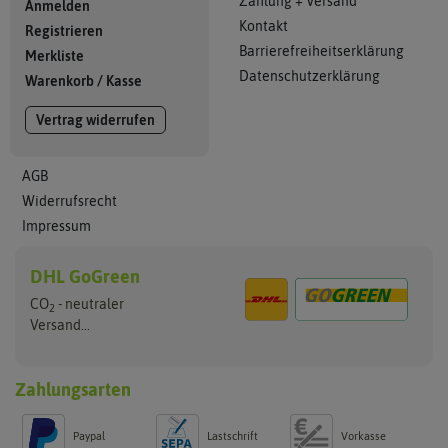
Zahlung + Versand
Anmelden
Kontakt
Registrieren
Barrierefreiheitserklärung
Merkliste
Datenschutzerklärung
Warenkorb
/
Kasse
Vertrag widerrufen
AGB
Widerrufsrecht
Impressum
DHL GoGreen
CO
- neutraler
2
Versand...
Zahlungsarten
Paypal
Lastschrift
Vorkasse