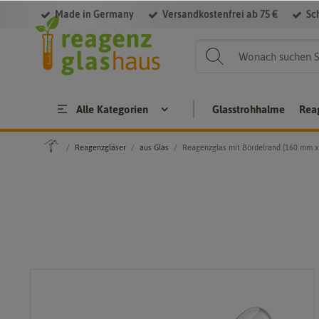
Made in Germany
Versandkostenfrei ab 75 €
Sc
Alle Kategorien
Glasstrohhalme
Rea
Reagenzgläser
aus Glas
Reagenzglas mit Bördelrand (160 mm 
Reagenzgläser
Gewindegläser
aus
Glas