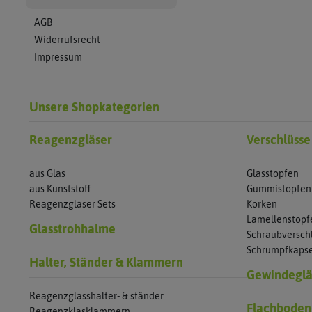
AGB
Widerrufsrecht
Impressum
Unsere Shopkategorien
Reagenzgläser
Verschlüsse
aus Glas
Glasstopfen
aus Kunststoff
Gummistopfen
Reagenzgläser Sets
Korken
Lamellenstopf
Glasstrohhalme
Schraubversch
Schrumpfkaps
Halter, Ständer & Klammern
Gewindeglä
Reagenzglasshalter- & ständer
Flachboden
Reagenzklasklammern