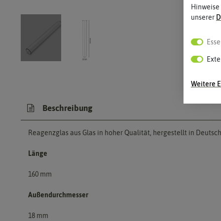
Hinweise
unserer
D
Esse
Exte
Weitere E
Beschreibung
Reagenzglas aus Glas in hoher Qualität, hergestellt in Deutsc
Länge
160 mm
Außendurchmesser
18 mm