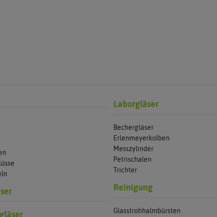
Laborgläser
Bechergläser
Erlenmeyerkolben
Messzylinder
en
Petrischalen
lüsse
Trichter
eln
Reinigung
ser
Glasstrohhalmbürsten
gläser