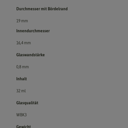
Durchmesser mit Bördelrand
19 mm
Innendurchmesser
16,4 mm
Glaswandstärke
0,8 mm
Inhalt
32 ml
Glasqualität
WBK3
Gewicht