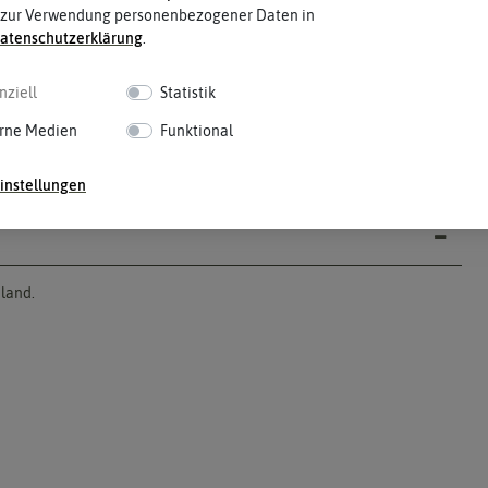
 zur Verwendung personenbezogener Daten in
aten­schutz­erklärung
.
nziell
Statistik
rne Medien
Funktional
instellungen
hland.