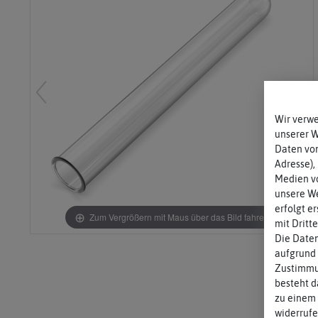
Laborgläser
Flachbode
Wir verw
unserer 
Daten von
Adresse),
Medien vo
unsere We
erfolgt e
Zum Vergrößern mit Maus über das Bild fahren
mit Dritt
Die Daten
aufgrund 
Zustimmun
besteht d
zu einem 
widerrufe