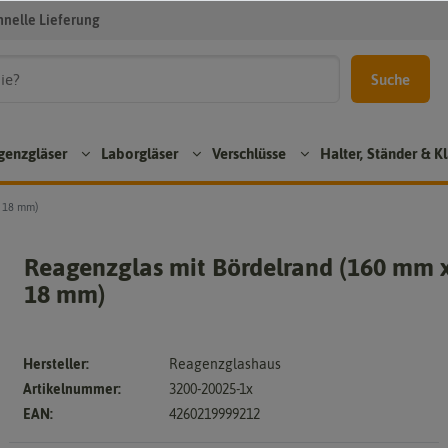
hnelle Lieferung
Suche
genzgläser
Laborgläser
Verschlüsse
Halter, Ständer &
x 18 mm)
Beche
Reagenzglas mit Bördelrand (160 mm 
Verschlüsse
Halter, Ständer & Klammern
rgläse
18 mm)
r
Gum
Reage
Erlen
misto
nzglas
meyer
pfen
halter-
Hersteller:
Reagenzglashaus
kolbe
&
Korke
Artikelnummer:
3200-20025-1x
n
stände
n
EAN:
4260219999212
r
Messz
Schra
ylinde
Reage