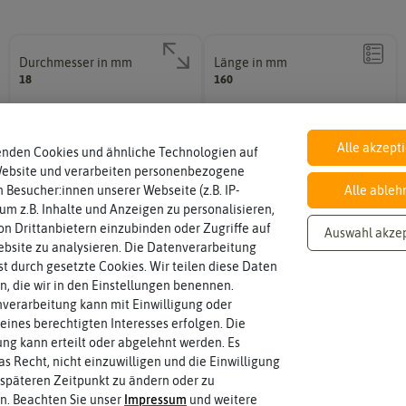
ubvers
r
nzglas
chlüss
klam
Petris
e
mern
chalen
Durchmesser in mm
Länge in mm
18
160
Tricht
er
ngläser
Reinigung
Alle akzept
enden Cookies und ähnliche Technologien auf
Website und verarbeiten personenbezogene
 Besucher:innen unserer Webseite (z.B. IP-
Alle ableh
 um z.B. Inhalte und Anzeigen zu personalisieren,
n Drittanbietern einzubinden oder Zugriffe auf
Auswahl akze
bsite zu analysieren. Die Datenverarbeitung
rst durch gesetzte Cookies. Wir teilen diese Daten
en, die wir in den Einstellungen benennen.
verarbeitung kann mit Einwilligung oder
eines berechtigten Interesses erfolgen. Die
g kann erteilt oder abgelehnt werden. Es
as Recht, nicht einzuwilligen und die Einwilligung
späteren Zeitpunkt zu ändern oder zu
n. Beachten Sie unser
Impressum
und weitere