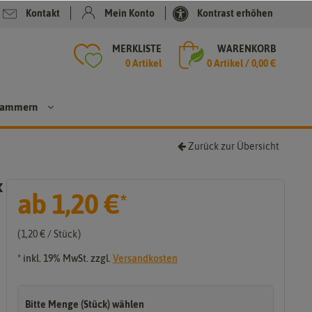
Kontakt
Mein Konto
Kontrast erhöhen
MERKLISTE
WARENKORB
0 Artikel
0
Artikel /
0,00 €
 Klammern
Zurück zur Übersicht
Glasst
x
ab
1,20 €
rohhal
*
mbürs
ten
1,20 € / Stück
Reage
nzglas
* inkl. 19% MwSt. zzgl.
Versandkosten
bürste
n
Bitte Menge (Stück) wählen