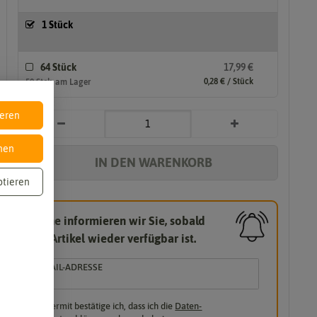
1 Stück
64 Stück
17,99 €
0,28 € / Stück
50 Stck. am Lager
ieren
nen
IN DEN WARENKORB
ptieren
Gerne informieren wir Sie, sobald
der Artikel wieder verfügbar ist.
E-MAIL-ADRESSE
Hiermit bestätige ich, dass ich die
Daten­