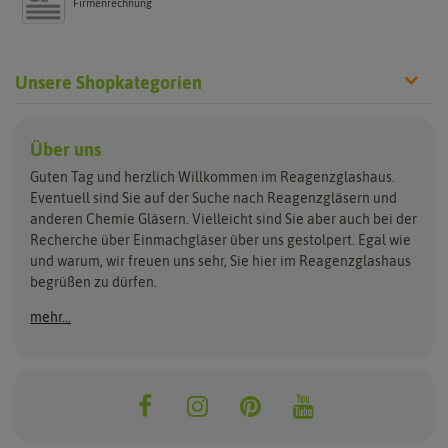
Firmenrechnung
Unsere Shopkategorien
Reagenzgläser
Verschlüsse
Laborgläser
Über uns
Guten Tag und herzlich Willkommen im Reagenzglashaus.
aus Glas
Glasstopfen
Bechergläser
Eventuell sind Sie auf der Suche nach Reagenzgläsern und
aus Kunststoff
Gummistopfen
Erlenmeyerkolben
anderen Chemie Gläsern. Vielleicht sind Sie aber auch bei der
Reagenzgläser Sets
Korken
Messzylinder
Recherche über Einmachgläser über uns gestolpert. Egal wie
Lamellenstopfen
Glasstrohhalme
Petrischalen
und warum, wir freuen uns sehr, Sie hier im Reagenzglashaus
Schraubverschlüsse
Trichter
begrüßen zu dürfen.
Schrumpfkapseln
Halter, Ständer &
Reinigung
mehr...
Gewindegläser
Klammern
Glasstrohhalmbürsten
Flachbodengläser
Reagenzglasshalter- & ständer
Reagenzglasbürsten
Reagenzklasklammern