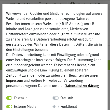
Kontakt
Mein Konto
Kontrast erhöhen
Wir verwenden Cookies und ähnliche Technologien auf unserer
0
0
Website und verarbeiten personenbezogene Daten von
Besucher:innen unserer Webseite (z.B. IP-Adresse), um z.B.
Inhalte und Anzeigen zu personalisieren, Medien von
Drittanbietern einzubinden oder Zugriffe auf unsere Website
zu analysieren. Die Datenverarbeitung erfolgt erst durch
gesetzte Cookies. Wir teilen diese Daten mit Dritten, die wir in
den Einstellungen benennen.
Die Datenverarbeitung kann mit Einwilligung oder aufgrund
eines berechtigten Interesses erfolgen. Die Zustimmung kann
Alle Informationen im Überblick
erteilt oder abgelehnt werden. Es besteht das Recht, nicht
einzuwilligen und die Einwilligung zu einem späteren
Zeitpunkt zu ändern oder zu widerrufen. Beachten Sie unser
Impressum
und weitere Hinweise zur Verwendung
Service
Mein Konto
personenbezogener Daten in unserer
Daten­schutz­erklärung
.
Zahlung + Versand
Anmelden
Kontakt
Registrieren
Essenziell
Statistik
Barrierefreiheitserklärung
Merkliste
Externe Medien
Funktional
Datenschutzerklärung
Warenkorb
/
Kasse