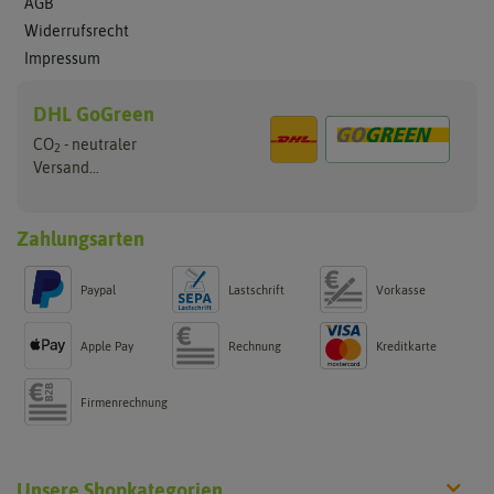
AGB
Widerrufsrecht
Impressum
DHL GoGreen
CO
- neutraler
2
Versand...
Zahlungsarten
Paypal
Lastschrift
Vorkasse
Apple Pay
Rechnung
Kreditkarte
Firmenrechnung
Unsere Shopkategorien