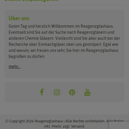
Reagenzgläser
Verschlüsse
Laborgläser
Über uns
Guten Tag und herzlich Willkommen im Reagenzglashaus.
aus Glas
Glasstopfen
Bechergläser
Eventuell sind Sie auf der Suche nach Reagenzgläsern und
aus Kunststoff
Gummistopfen
Erlenmeyerkolben
anderen Chemie Gläsern. Vielleicht sind Sie aber auch bei der
Reagenzgläser Sets
Korken
Messzylinder
Recherche über Einmachgläser über uns gestolpert. Egal wie
Lamellenstopfen
Glasstrohhalme
Petrischalen
und warum, wir freuen uns sehr, Sie hier im Reagenzglashaus
Schraubverschlüsse
Trichter
begrüßen zu dürfen.
Schrumpfkapseln
Halter, Ständer &
Reinigung
mehr...
Gewindegläser
Klammern
Glasstrohhalmbürsten
Flachbodengläser
Reagenzglasshalter- & ständer
Reagenzglasbürsten
Reagenzklasklammern
© Copyright 2026 Reagenzglashaus | Alle Rechte vorbehalten. Alle Preise
inkl. MwSt. zzgl. Versand.