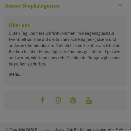
Unsere Shopkategorien
Reagenzgläser
Verschlüsse
Laborgläser
Über uns
Guten Tag und herzlich Willkommen im Reagenzglashaus.
aus Glas
Glasstopfen
Bechergläser
Eventuell sind Sie auf der Suche nach Reagenzgläsern und
aus Kunststoff
Gummistopfen
Erlenmeyerkolben
anderen Chemie Gläsern. Vielleicht sind Sie aber auch bei der
Reagenzgläser Sets
Korken
Messzylinder
Recherche über Einmachgläser über uns gestolpert. Egal wie
Lamellenstopfen
Glasstrohhalme
Petrischalen
und warum, wir freuen uns sehr, Sie hier im Reagenzglashaus
Schraubverschlüsse
Trichter
begrüßen zu dürfen.
Schrumpfkapseln
Halter, Ständer &
Reinigung
mehr...
Gewindegläser
Klammern
Glasstrohhalmbürsten
Flachbodengläser
Reagenzglasshalter- & ständer
Reagenzglasbürsten
Reagenzklasklammern
© Copyright 2026 Reagenzglashaus | Alle Rechte vorbehalten. Alle Preise